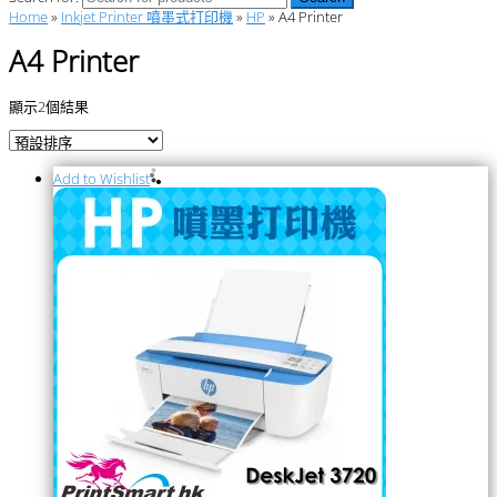
Home
»
Inkjet Printer 噴墨式打印機
»
HP
» A4 Printer
A4 Printer
顯示2個結果
Add to Wishlist