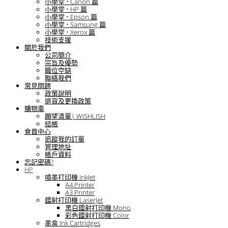
小學堂 • Canon 篇
小學堂 • HP 篇
小學堂 • Epson 篇
小學堂 • Samsung 篇
小學堂 • Xerox 篇
技術支援
關於我們
公司簡介
宗旨及優勢
職位空缺
聯絡我們
常見問題
政策說明
退貨及更換政策
購物車
願望清單| WISHLISH
結帳
會員中心
追蹤我的訂單
管理地址
帳戶資料
忘記密碼?
HP
噴墨打印機 InkJet
A4 Printer
A3 Printer
鐳射打印機 LaserJet
黑白鐳射打印機 Mono
彩色鐳射打印機 Color
墨盒 Ink Cartridges