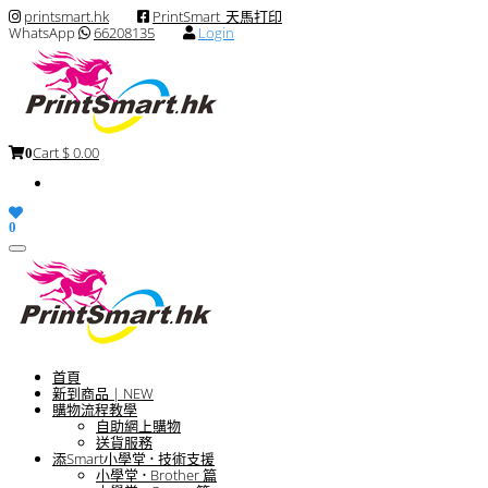
printsmart.hk
PrintSmart_天馬打印
WhatsApp
66208135
Login
Cart
$ 0.00
0
0
Toggle
navigation
首頁
新到商品 | NEW
購物流程教學
自助網上購物
送貨服務
添Smart小學堂 • 技術支援
小學堂 • Brother 篇