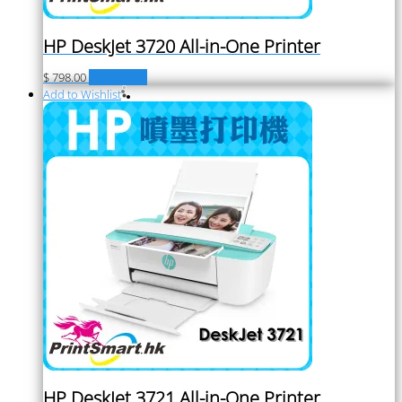
HP DeskJet 3720 All-in-One Printer
$
798.00
加入購物車
Add to Wishlist
HP DeskJet 3721 All-in-One Printer