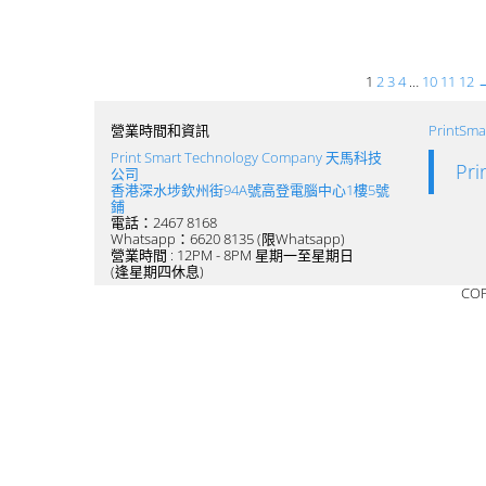
1
2
3
4
…
10
11
12
營業時間和資訊
PrintS
Print Smart Technology Company 天馬科技
Pr
公司
香港深水埗欽州街94A號高登電腦中心1樓5號
鋪
電話：2467 8168
Whatsapp：6620 8135 (限Whatsapp)
營業時間 : 12PM - 8PM 星期一至星期日
(逢星期四休息)
COP