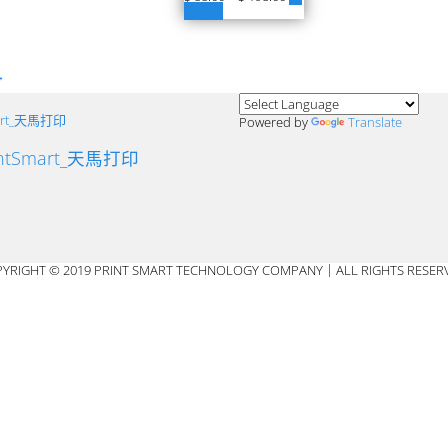
擇選項
→
mart_天馬打印
Powered by
Translate
intSmart_天馬打印
YRIGHT © 2019 PRINT SMART TECHNOLOGY COMPANY｜ALL RIGHTS RESER