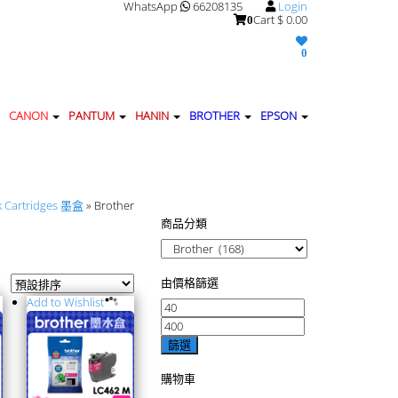
WhatsApp
66208135
Login
Cart
$ 0.00
0
0
CANON
PANTUM
HANIN
BROTHER
EPSON
k Cartridges 墨盒
» Brother
商品分類
由價格篩選
Add to Wishlist
篩選
購物車