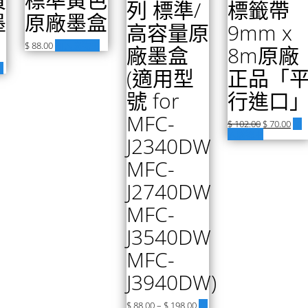
列 標準/
標籤帶
墨
原廠墨盒
高容量原
9mm x
$
88.00
加入購物車
廠墨盒
8m原廠
車
(適用型
正品「
號 for
行進口
MFC-
$
102.00
$
70.00
加
入購物車
J2340DW
MFC-
J2740DW
MFC-
J3540DW
MFC-
J3940DW)
$
88.00
–
$
198.00
選