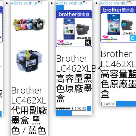
Add to Wishlist
Add to Wishlist
Add to Wishlist
特價
Brother
Brother
L
LC462X
LC462XLBK
高容量
高容量黑
色原廠
色原廠墨
Brother
原
盒
盒
LC462XL
$
148.00
加入購物車
代用副廠
$
228.00
$
198.00
加
入購物車
車
墨盒 黑
色 / 藍色