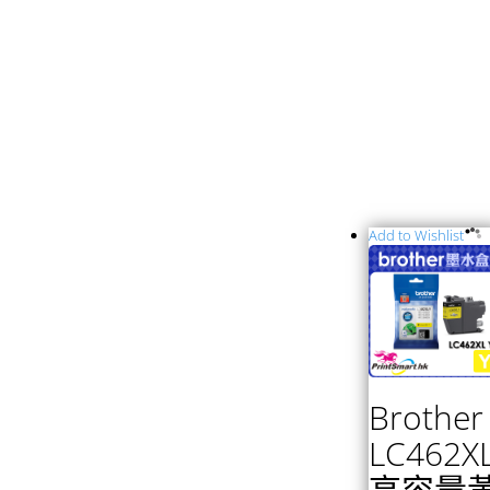
Add to Wishlist
Brother
LC462X
高容量