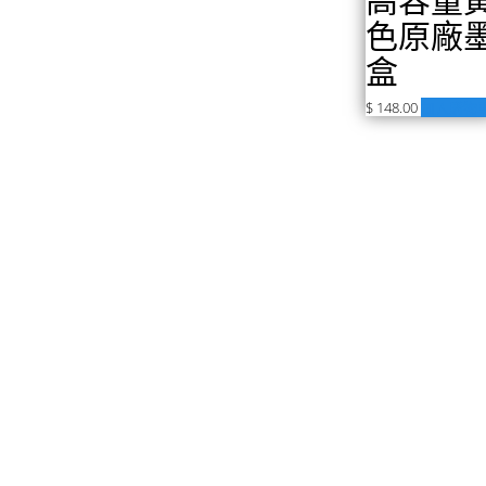
色原廠
盒
$
148.00
加入購物