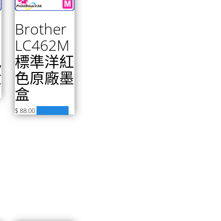
Brother
LC462M
色
標準洋紅
盒
色原廠墨
盒
$
88.00
加入購物車