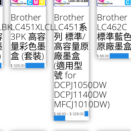
Brother
Brother
Brother
LBK
LC451XLCL
LC451系
LC462C
容
3PK 高容
列 標準/
標準藍
墨
量彩色墨
高容量原
原廠墨
)
盒 (套裝)
廠墨盒
$
88.00
加入購物車
(適用型
車
$
328.00
加入購物車
號 for
DCPJ1050DW
DCPJ1140DW
MFCJ1010DW)
$
68.00
–
$
328.00
選
擇選項