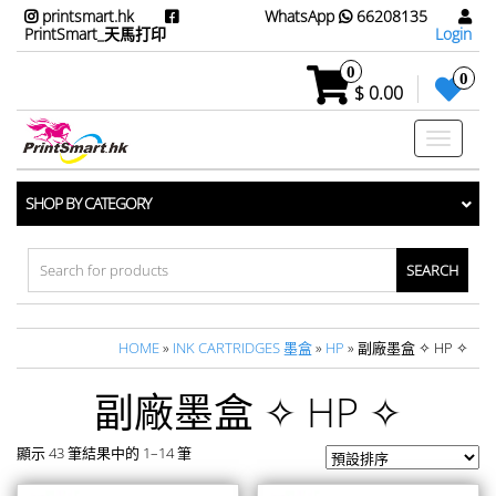
printsmart.hk
WhatsApp
66208135
PrintSmart_天馬打印
Login
0
0
$ 0.00
Toggle
navigati
SHOP BY CATEGORY
Search
for:
HOME
»
INK CARTRIDGES 墨盒
»
HP
» 副廠墨盒 ✧ HP ✧
副廠墨盒 ✧ HP ✧
顯示 43 筆結果中的 1–14 筆