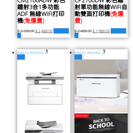
CM2100ADW 彩色
CP2100DW 彩色鐳
鐳射3合1多功能
射單功能無線WiFi自
ADF 無線WiFi打印
動雙面打印機
(免運
機
(免運費)
費)
$
3,188.00
$
2,488.00
加入購物
$
2,488.00
$
1,988.00
加入購物
車
車
Add to Wishlist
Add to Wishlist
特價
特價