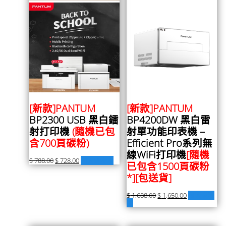
[新款]PANTUM
[新款]PANTUM
BP2300 USB 黑白鐳
BP4200DW 黑白雷
射打印機
(隨機已包
射單功能印表機 –
含700頁碳粉)
Efficient Pro系列無
線WiFi打印機
[隨機
$
788.00
$
728.00
加入購物車
已包含1500頁碳粉
*]
[包送貨]
$
1,688.00
$
1,650.00
加入購物
車