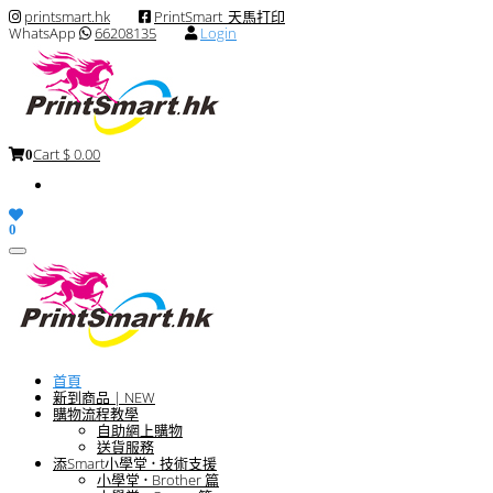
printsmart.hk
PrintSmart_天馬打印
WhatsApp
66208135
Login
Cart
$ 0.00
0
0
Toggle
navigation
首頁
新到商品 | NEW
購物流程教學
自助網上購物
送貨服務
添Smart小學堂 • 技術支援
小學堂 • Brother 篇