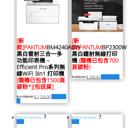
[新
[新
款]PANTUM
BM4240ADW
款]PANTUM
BP2300W
黑白雷射三合一多
黑白鐳射無線打印
功能印表機 –
機
(隨機已包含700
Efficient Pro系列無
頁碳粉)
線WiFi 3in1 打印機
$
888.00
$
768.00
加入購物車
[隨機已包含1500頁
碳粉*]
[包送貨]
$
1,788.00
$
1,750.00
加入購物
車
Add to Wishlist
Add to Wishlist
特價
特價