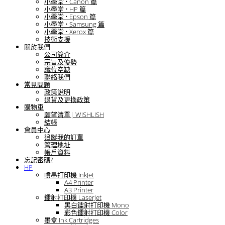
小學堂 • Canon 篇
小學堂 • HP 篇
小學堂 • Epson 篇
小學堂 • Samsung 篇
小學堂 • Xerox 篇
技術支援
關於我們
公司簡介
宗旨及優勢
職位空缺
聯絡我們
常見問題
政策說明
退貨及更換政策
購物車
願望清單| WISHLISH
結帳
會員中心
追蹤我的訂單
管理地址
帳戶資料
忘記密碼?
HP
噴墨打印機 InkJet
A4 Printer
A3 Printer
鐳射打印機 LaserJet
黑白鐳射打印機 Mono
彩色鐳射打印機 Color
墨盒 Ink Cartridges